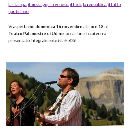
la stampa
,
il messaggero veneto
,
il friuli
,
la repubblica
,
il fatto
quotidiano
Vi aspettiamo
domenica 16 novembre
alle
ore 18
al
Teatro Palamostre di Udine
, occasione in cui verrà
presentato integralmente
Penisolâti
!